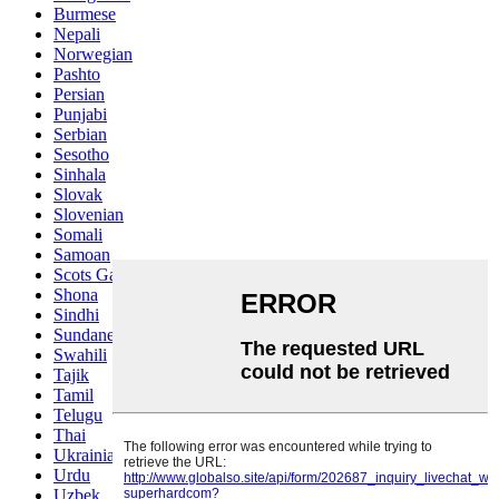
Burmese
Nepali
Norwegian
Pashto
Persian
Punjabi
Serbian
Sesotho
Sinhala
Slovak
Slovenian
Somali
Samoan
Scots Gaelic
Shona
Sindhi
Sundanese
Swahili
Tajik
Tamil
Telugu
Thai
Ukrainian
Urdu
Uzbek