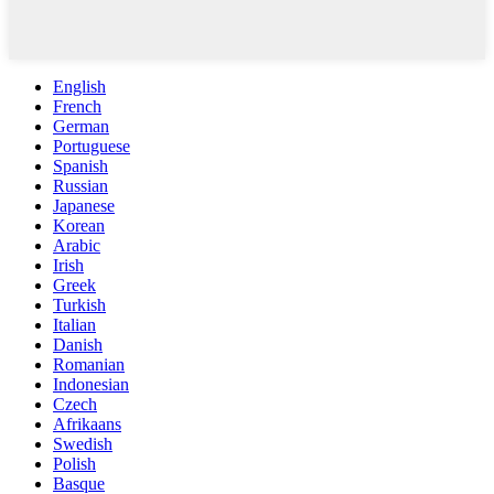
English
French
German
Portuguese
Spanish
Russian
Japanese
Korean
Arabic
Irish
Greek
Turkish
Italian
Danish
Romanian
Indonesian
Czech
Afrikaans
Swedish
Polish
Basque