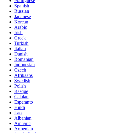
Portuguese
Spanish
Russian
Japanese
Korean
Arabic
Irish
Greek
Turkish
Italian
Danish
Romanian
Indonesian
Czech
Afrikaans
Swedish
Polish
Basque
Catalan
Esperanto
Hindi
Lao
Albanian
Amharic
Armenian