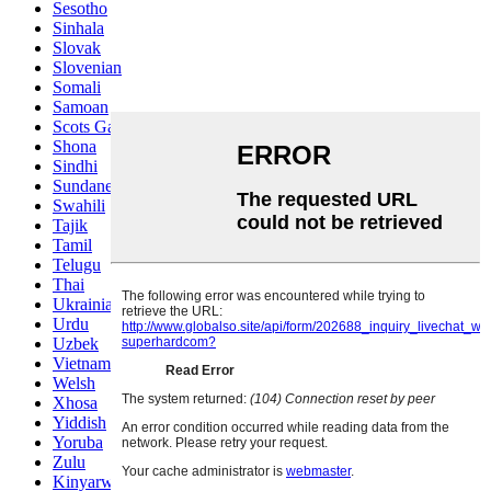
Sesotho
Sinhala
Slovak
Slovenian
Somali
Samoan
Scots Gaelic
Shona
Sindhi
Sundanese
Swahili
Tajik
Tamil
Telugu
Thai
Ukrainian
Urdu
Uzbek
Vietnamese
Welsh
Xhosa
Yiddish
Yoruba
Zulu
Kinyarwanda